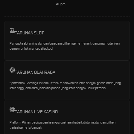
Ayam
TARUHAN SLOT
Penyedia slot online dengan beragam pilihan game menarik yang memudahkan
pemain untuk mencapai jackpot
TARUHAN OLAHRAGA
Sportsbook Gaming Platform Terbaik menawarkan lebih banyak game, odds yang
lebih tinggi, dan menyediakan pilihan yang lebih banyak untuk pemain.
TARUHAN LIVE KASINO
Platform Pilihan bagi perusahaan-perusahaan terbaik di dunia, dengan pilihan
variasi game terbanyak