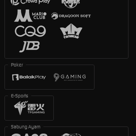
Poker
E-Sports
Sabung Ayam