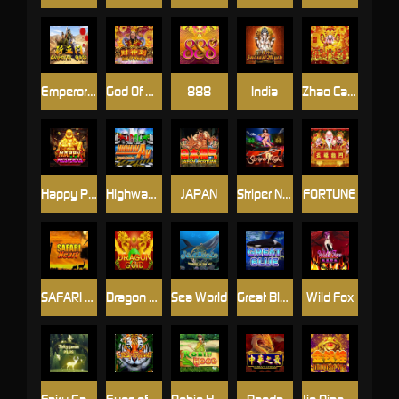
Emperor Gate
God Of Wealth
888
India
Zhao Cai Jin Bao
Happy Prosperous
Highway King
JAPAN
Striper Night
FORTUNE
SAFARI Heat
Dragon Gold
Sea World
Great Blue
Wild Fox