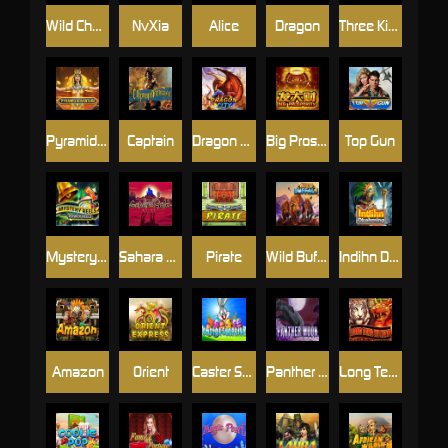
Wild Chuco
NvXia
Alice
Dragon
Three Kingdoms
Pyramid Adventure
Captain
Dragon City
Big Prosperity
Top Gun
Mystery Reels Power Reels
Sahara Gold
Pirate
Wild Buffalo
Indihn Dkehming
Amazon
Orient
Caster Surprise
Panther Moon
Long Teng Hu Xiao