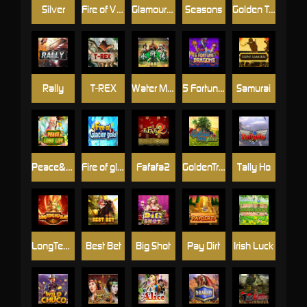
Silver
Fire of Villa Street
Glamourous World
Seasons
Golden Tour
Rally
T-REX
Water Margin
5 Fortune Dragon
Samurai
Peace&Long Life
Fire of glacier gold
Fafafa2
GoldenTree
Tally Ho
LongTengHuXiao2
Best Bet
Big Shot
Pay Dirt
Irish Luck