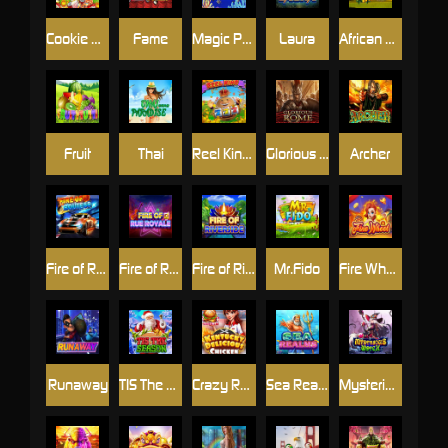
Cookie Pop
Fame
Magic Pearl
Laura
African Wildlife
Fruit
Thai
Reel King Mega
Glorious Rome
Archer
Fire of Route 66
Fire of Rue Royale
Fire of Riverside
Mr.Fido
Fire Wheel
Runaway
TIS The Season
Crazy Restaurant
Sea Realms
Mysterious Witch