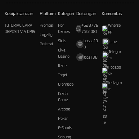
Kebijaksanaan
Platform
Kategori
Dukungan
Komunitas
TUTORIAL CARA
Promosi
Hot
+628779
Whatsa
DEPOSIT VIA QRIS
Games
7561081
pp
Loyalty
Slots
bosss13
Line
Referral
8
Live
Telegra
Casino
bos138
m
Race
Facebo
ok
Togel
Instagra
Olahraga
m
Crash
Game
Arcade
Poker
E-Sports
Sabung