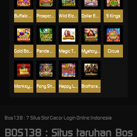
Buffalo Gold
Prosperous Lions
Wild Elements
Dollar Eagle
5 Kings
Gold Bonanza
Panda Magic II
Magic Totem
Mystery Of The Orient
Circus
Monkey Slots
Feng Shen
Happy Lantern
Brothers Kingdom
Bos138 : 7 Situs Slot Gacor Login Online Indonesia
BOS138 : Situs taruhan Bos