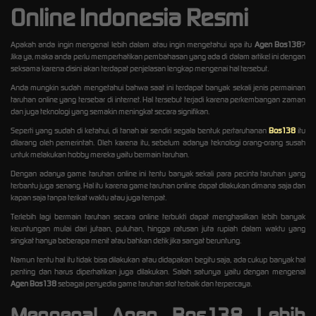
Online Indonesia Resmi
Apakah anda ingin mengenal lebih dalam atau ingin mengetahui apa itu
Agen Bos138
?
Jika ya, maka anda perlu memperhatikan pembahasan yang ada di dalam artikel ini dengan
seksama karena disini akan terdapat penjelasan lengkap mengenai hal tersebut.
Anda mungkin sudah mengetahui bahwa saat ini terdapat banyak sekali jenis permainan
taruhan online yang tersebar di internet. Hal tersebut terjadi karena perkembangan zaman
dan juga teknologi yang semakin meningkat secara signifikan.
Seperti yang sudah di ketahui, di tanah air sendiri segala bentuk pertaruhanan
Bos138
itu
dilarang oleh pemerintah. Oleh karena itu, sebelum adanya teknologi orang-orang susah
untuk melakukan hobby mereka yaitu bermain taruhan.
Dengan adanya game taruhan online ini tentu banyak sekali para pecinta taruhan yang
terbantu juga senang. Hal itu karena game taruhan online dapat dilakukan dimana saja dan
kapan saja tanpa terikat waktu atau juga tempat.
Terlebih lagi bermain taruhan secara online terbukti dapat menghasilkan lebih banyak
keuntungan mulai dari jutaan, puluhan, hingga ratusan juta rupiah dalam waktu yang
singkat hanya beberapa menit atau bahkan detik jika sangat beruntung.
Namun tentu hal itu tidak bisa dilakukan atau didapakan begitu saja, ada cukup banyak hal
penting dan harus diperhatikan juga dilakukan. Salah satunya yaitu dengan mengenal
Agen Bos138
sebagai penyedia game taruhan slot terbaik dan terpercaya.
Mengenal Agen Bos138 Lebih