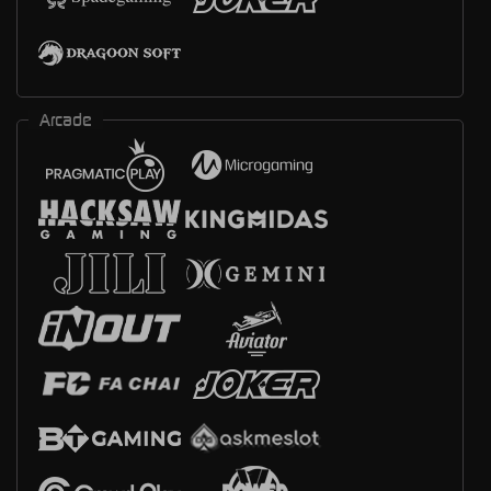
Arcade