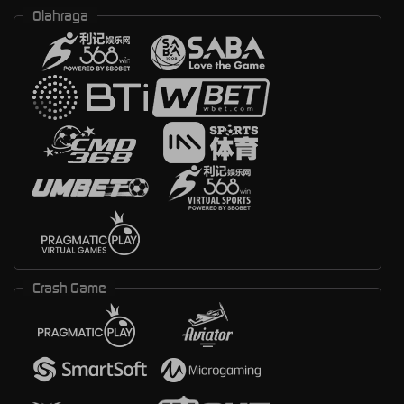
Olahraga
Crash Game