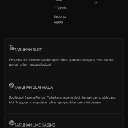
E-Sports
Sabung
Ayam
TARUHAN SLOT
Penyedia slot online dengan beragam pilihan game menarik yang memudahkan
pemain untuk mencapai jackpot
TARUHAN OLAHRAGA
Sportsbook Gaming Platform Terbaik menawarkan lebih banyak game, odds yang
lebih tinggi, dan menyediakan pilihan yang lebih banyak untuk pemain.
TARUHAN LIVE KASINO