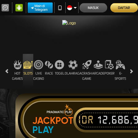
Main di
MASUK
DAFTAR
Telegram
HOT
SLOTS
LIVE
RACE
TOGEL
OLAHRAGA
CRASH
ARCADE
POKER
E-
SABUN
GAMES
CASINO
GAME
SPORTS
AYAM
IDR
12,686,
JACKPOT
PLAY