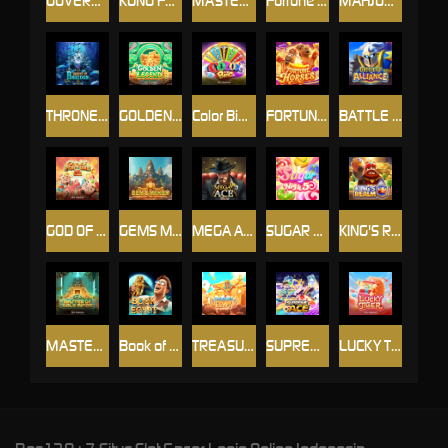
GOVERNMENT DISCO 2
KUNG FU LEOPARD
MASTER OF GOLD MINER 2
Fortune Lion
MAHJONG WAYS 3
THRONE OF POSEIDON
GOLDEN LEGEND
Color Bingo
FORTUNE HORSES
BATTLE OF ALLIANCE
GOD OF FORTUNE 2
GEMS MINER
MEGA ACE
SUGAR HIGH5
KING'S REALM
MASTER OF GOLD MINER
Book of Egypt
TREASURES OF EGYPT
SUPREME ACE
LUCKY TIGER