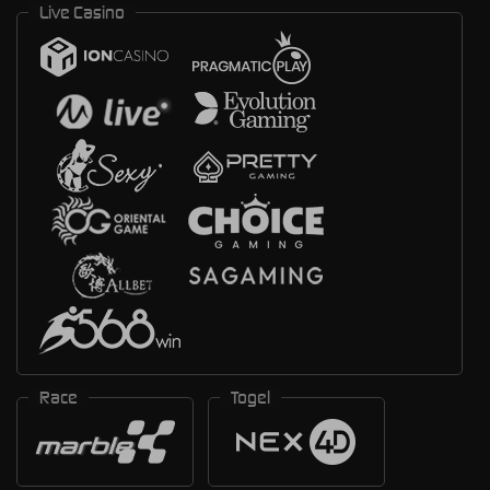
Live Casino
Race
Togel