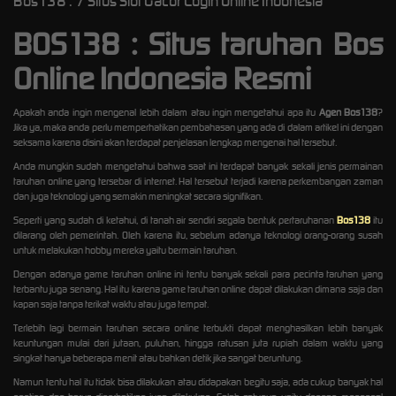
Bos138 : 7 Situs Slot Gacor Login Online Indonesia
BOS138 : Situs taruhan Bos
Online Indonesia Resmi
Apakah anda ingin mengenal lebih dalam atau ingin mengetahui apa itu
Agen Bos138
?
Jika ya, maka anda perlu memperhatikan pembahasan yang ada di dalam artikel ini dengan
seksama karena disini akan terdapat penjelasan lengkap mengenai hal tersebut.
Anda mungkin sudah mengetahui bahwa saat ini terdapat banyak sekali jenis permainan
taruhan online yang tersebar di internet. Hal tersebut terjadi karena perkembangan zaman
dan juga teknologi yang semakin meningkat secara signifikan.
Seperti yang sudah di ketahui, di tanah air sendiri segala bentuk pertaruhanan
Bos138
itu
dilarang oleh pemerintah. Oleh karena itu, sebelum adanya teknologi orang-orang susah
untuk melakukan hobby mereka yaitu bermain taruhan.
Dengan adanya game taruhan online ini tentu banyak sekali para pecinta taruhan yang
terbantu juga senang. Hal itu karena game taruhan online dapat dilakukan dimana saja dan
kapan saja tanpa terikat waktu atau juga tempat.
Terlebih lagi bermain taruhan secara online terbukti dapat menghasilkan lebih banyak
keuntungan mulai dari jutaan, puluhan, hingga ratusan juta rupiah dalam waktu yang
singkat hanya beberapa menit atau bahkan detik jika sangat beruntung.
Namun tentu hal itu tidak bisa dilakukan atau didapakan begitu saja, ada cukup banyak hal