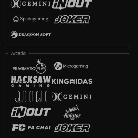
Arcade