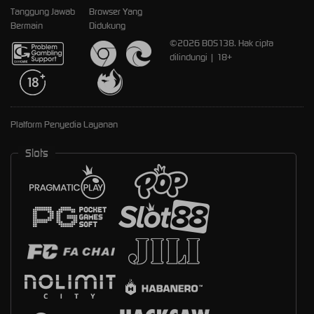
Tanggung Jawab
Browser Yang
Bermain
Didukung
©2026 BOS138. Hak cipta
dilindungi | 18+
Platform Penyedia Layanan
Slots