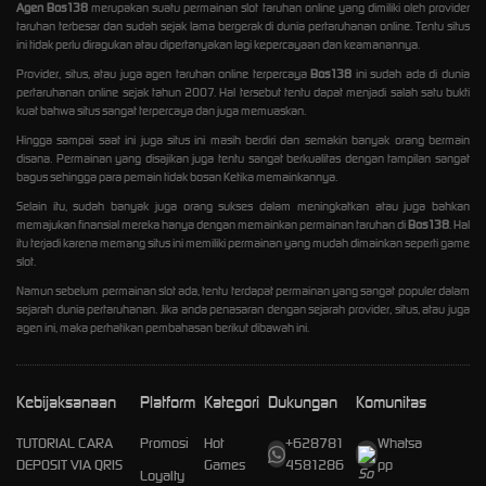
Agen Bos138
merupakan suatu permainan slot taruhan online yang dimiliki oleh provider
taruhan terbesar dan sudah sejak lama bergerak di dunia pertaruhanan online. Tentu situs
ini tidak perlu diragukan atau dipertanyakan lagi kepercayaan dan keamanannya.
Provider, situs, atau juga agen taruhan online terpercaya
Bos138
ini sudah ada di dunia
pertaruhanan online sejak tahun 2007. Hal tersebut tentu dapat menjadi salah satu bukti
kuat bahwa situs sangat terpercaya dan juga memuaskan.
Hingga sampai saat ini juga situs ini masih berdiri dan semakin banyak orang bermain
disana. Permainan yang disajikan juga tentu sangat berkualitas dengan tampilan sangat
bagus sehingga para pemain tidak bosan Ketika memainkannya.
Selain itu, sudah banyak juga orang sukses dalam meningkatkan atau juga bahkan
memajukan finansial mereka hanya dengan memainkan permainan taruhan di
Bos138
. Hal
itu terjadi karena memang situs ini memiliki permainan yang mudah dimainkan seperti game
slot.
Namun sebelum permainan slot ada, tentu terdapat permainan yang sangat populer dalam
sejarah dunia pertaruhanan. Jika anda penasaran dengan sejarah provider, situs, atau juga
agen ini, maka perhatikan pembahasan berikut dibawah ini.
Kebijaksanaan
Platform
Kategori
Dukungan
Komunitas
TUTORIAL CARA
Promosi
Hot
+628781
Whatsa
DEPOSIT VIA QRIS
Games
4581286
pp
Loyalty