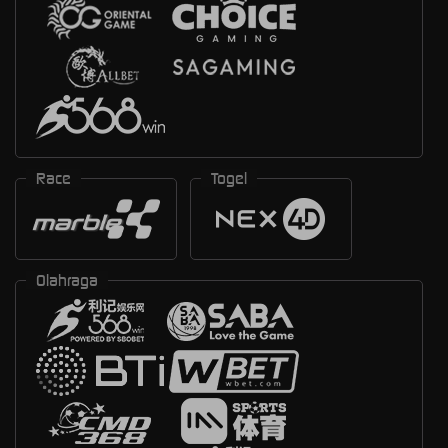
Race
Togel
Olahraga