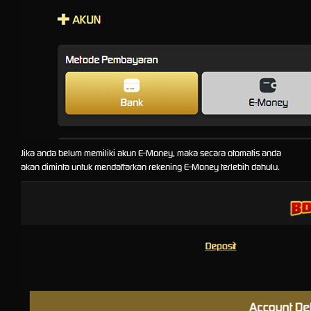
Jika anda belum memiliki akun E-Money, maka secara otomatis anda
akan diminta untuk mendaftarkan rekening E-Money terlebih dahulu.