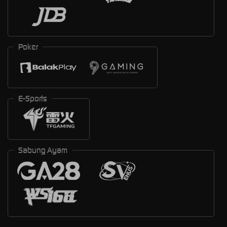
Poker
E-Sports
Sabung Ayam