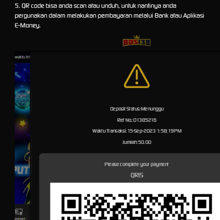
5. QR code bisa anda scan atau unduh, untuk nantinya anda
pergunakan dalam melakukan pembayaran melalui Bank atau Aplikasi
E-Money.