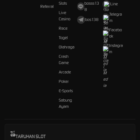
Slots
bosss13
Line
Referral
8
Live
Telegra
Casino
bos138
m
Race
Facebo
ok
Togel
Instagra
Olahraga
m
Crash
Game
Arcade
Poker
E-Sports
Sabung
Ayam
TARUHAN SLOT