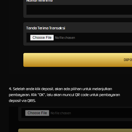
4. Setelah anda klik deposit, akan ada pilihan untuk melanjutkan
pembayaran. Klik "OK", lalu akan muncul QR code untuk pembayaran
deposit via QRIS.