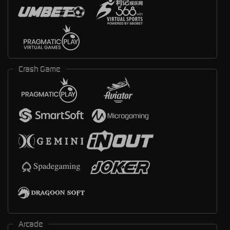
Crash Game
Arcade