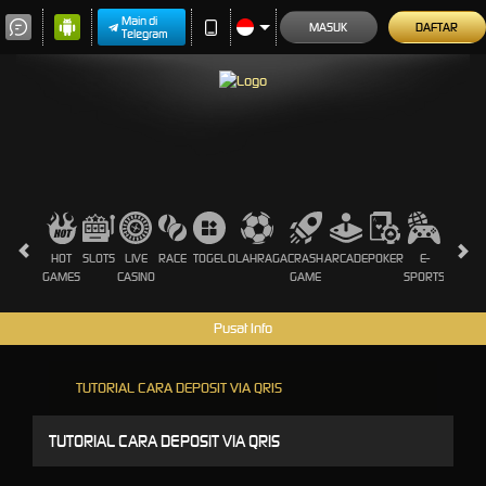
Main di
MASUK
DAFTAR
Telegram
HOT
SLOTS
LIVE
RACE
TOGEL
OLAHRAGA
CRASH
ARCADE
POKER
E-
SABUN
GAMES
CASINO
GAME
SPORTS
AYAM
Pusat Info
TUTORIAL CARA DEPOSIT VIA QRIS
TUTORIAL CARA DEPOSIT VIA QRIS