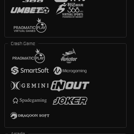
Crash Game
Arcade