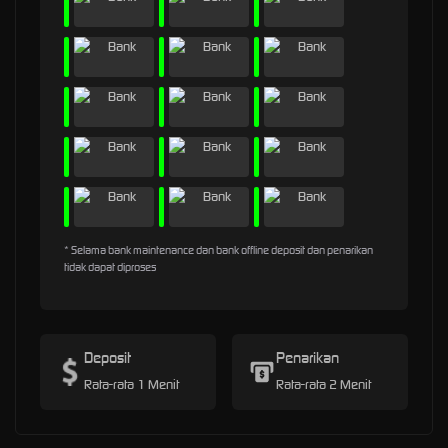
* Selama bank maintenance dan bank offline deposit dan penarikan
tidak dapat diproses
Deposit
Penarikan
Rata-rata 1 Menit
Rata-rata 2 Menit