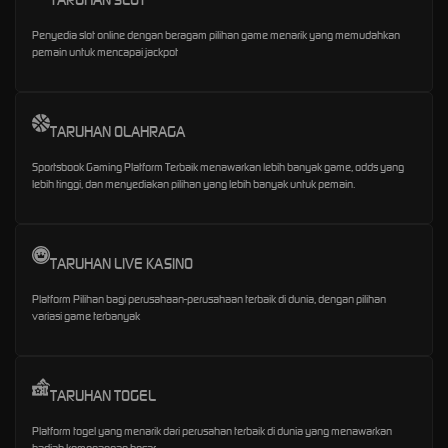
Penyedia slot online dengan beragam pilihan game menarik yang memudahkan
pemain untuk mencapai jackpot
TARUHAN OLAHRAGA
Sportsbook Gaming Platform Terbaik menawarkan lebih banyak game, odds yang
lebih tinggi, dan menyediakan pilihan yang lebih banyak untuk pemain.
TARUHAN LIVE KASINO
Platform Pilihan bagi perusahaan-perusahaan terbaik di dunia, dengan pilihan
variasi game terbanyak
TARUHAN TOGEL
Platform togel yang menarik dari perusahan terbaik di dunia yang menawarkan
hadiah kemenangan besar