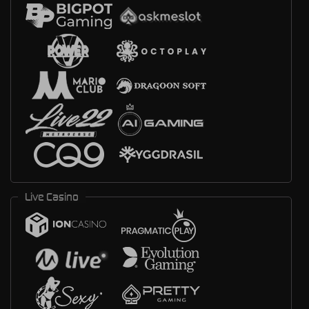
Live Casino