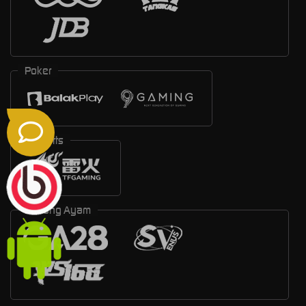
Poker
E-Sports
Sabung Ayam