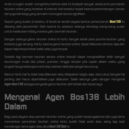
Anda mungkin sudah mengetahui bahwa saat ini terdapat banyak sekali jenis permainan
taruhan online yang tersebar di internet. Hal tersebut terjadi karena perkembangan zaman
dan juga teknologi yang semakin meningkat secara signifikan.
Seperti yang sudah di ketahui, di tanah air sendiri segala bentuk pertaruhanan
Bos138
itu
dilarang oleh pemerintah. Oleh karena itu, sebelum adanya teknologi orang-orang susah
untuk melakukan hobby mereka yaitu bermain taruhan.
Dengan adanya game taruhan online ini tentu banyak sekali para pecinta taruhan yang
terbantu juga senang. Hal itu karena game taruhan online dapat dilakukan dimana saja dan
kapan saja tanpa terikat waktu atau juga tempat.
Terlebih lagi bermain taruhan secara online terbukti dapat menghasilkan lebih banyak
keuntungan mulai dari jutaan, puluhan, hingga ratusan juta rupiah dalam waktu yang
singkat hanya beberapa menit atau bahkan detik jika sangat beruntung.
Namun tentu hal itu tidak bisa dilakukan atau didapakan begitu saja, ada cukup banyak hal
penting dan harus diperhatikan juga dilakukan. Salah satunya yaitu dengan mengenal
Agen Bos138
sebagai penyedia game taruhan slot terbaik dan terpercaya.
Mengenal Agen Bos138 Lebih
Dalam
Bagi para players atau pemain taruhan online yang sudah berpengalaman dan juga lama
memainkan permainan taruhan online tentu sudah tidak aneh atau asing lagi saat
mendengar nama agen atau situs
Bos138 Slot
ini.